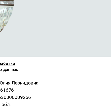
работки
х данных
Юлия Леонидовна
661676
530000009256
 обл.