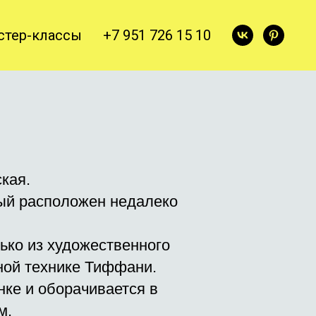
стер-классы
+7 951 726 15 10
кая.
ый расположен недалеко
ько из художественного
ной технике Тиффани.
ке и оборачивается в
м.