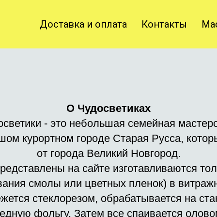
Доставка и оплата
Контакты
Ма
О Чудосветиках
осветики - это небольшая семейная мастерс
шом курортном городе Старая Русса, котор
от города Великий Новгород.
представлены на сайте изготавливаются тол
ования смолы или цветных пленок) в витраж
жется стеклорезом, обрабатывается на стан
едную фольгу. Затем все спаивается олово