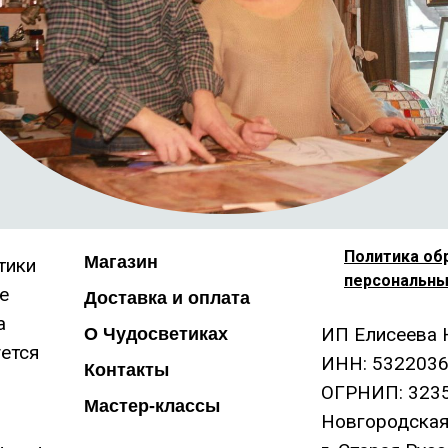
П
олитика
об
Магазин
тики
персональны
е
Доставка и оплата
а
ИП Елисеева 
О Чудосветиках
ется
ИНН: 532203
Контакты
ОГРНИП: 323
Мастер-классы
Новгородская